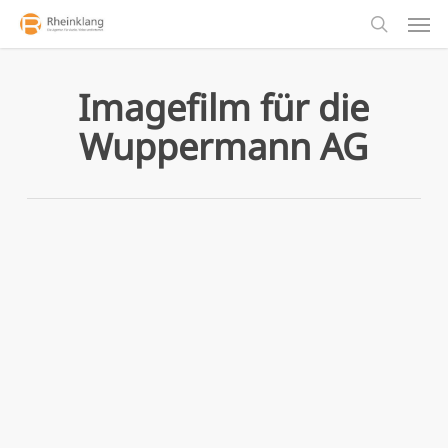
Men
Skip
to
search
main
content
Imagefilm für die
Wuppermann AG