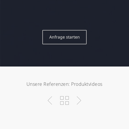
Anfrage starten
Unsere Referenzen: Produktvideos
LAWO:
Immersive
LAWO:
EXPONA
Live
Rethink Your
SIMPLAY