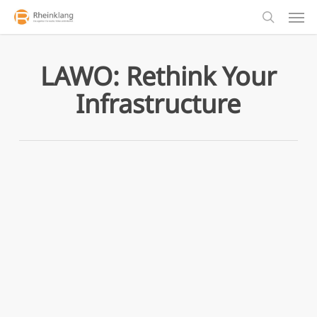
Men
Skip
to
search
main
content
LAWO: Rethink Your
Infrastructure