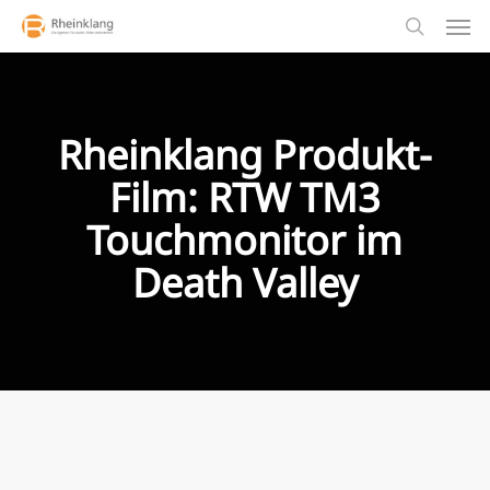
Men
Skip
to
search
main
content
Rheinklang Produkt-
Film: RTW TM3
Touchmonitor im
Death Valley