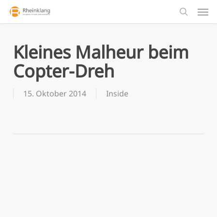
Men
Skip
to
search
main
content
Kleines Malheur beim
Copter-Dreh
15. Oktober 2014
Inside