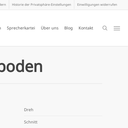
dern
Historie der Privatsphäre-Einstellungen
Einwilligungen widerrufen
search
n
Sprecherkartei
Über uns
Blog
Kontakt
Menu
boden
Dreh
Schnitt