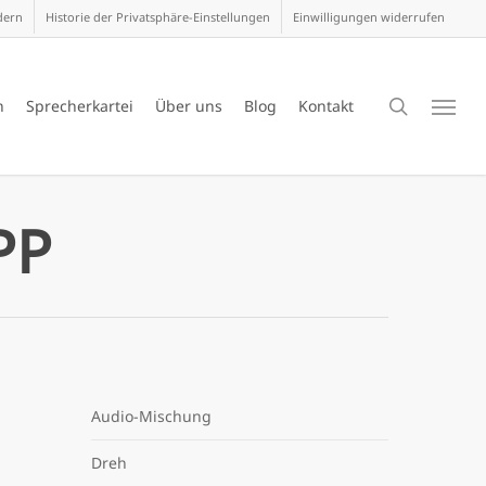
dern
Historie der Privatsphäre-Einstellungen
Einwilligungen widerrufen
search
n
Sprecherkartei
Über uns
Blog
Kontakt
Menu
PP
Audio-Mischung
Dreh