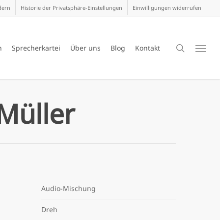
dern
Historie der Privatsphäre-Einstellungen
Einwilligungen widerrufen
search
n
Sprecherkartei
Über uns
Blog
Kontakt
Menu
Müller
Audio-Mischung
Dreh