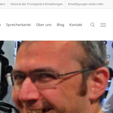
dern
Historie der Privatsphäre-Einstellungen
Einwilligungen widerrufen
search
n
Sprecherkartei
Über uns
Blog
Kontakt
Menu