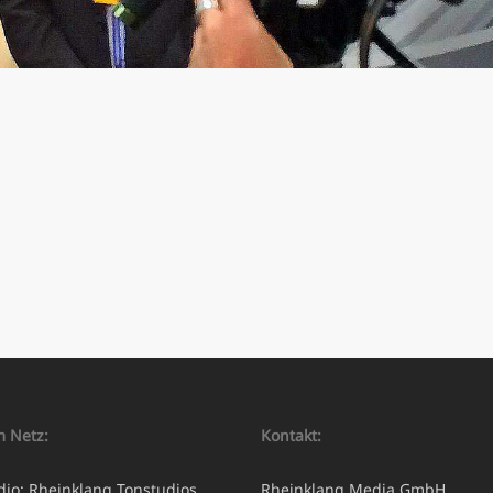
m Netz:
Kontakt:
dio: Rheinklang Tonstudios
Rheinklang Media GmbH